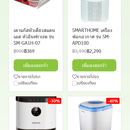
เตาแก๊สหัวเดี่ยวสแตน
SMARTHOME เครื่อง
เลส หัวอินฟราเรด รุ่น
ฟอกอากาศ รุ่น SM-
SM-GA1H-07
APD100
฿990
฿369
฿3,990
฿2,290
เพิ่มลงตะกร้า
เพิ่มลงตะกร้า
รายการโปรด
รายการโปรด
เปรียบเทียบ
เปรียบเทียบ
-30%
-40%