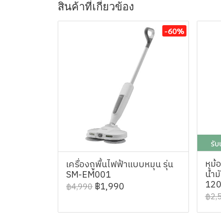
สินค้าที่เกี่ยวข้อง
-60%
หม้
เครื่องถูพื้นไฟฟ้าแบบหมุน รุ่น
น้ำม
SM-EM001
12
฿1,990
฿4,990
฿2,