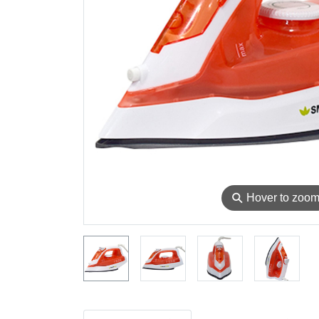
⚲
Hover to zoo