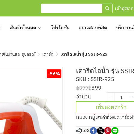
เข้าสู่ระบ
E
สินค้าทั้งหมด
โปรโมชั่น
ตรวจสอบพัสดุ
บริการห
้ภายในบ้านและอุปกรณ์
เตารีด
เตารีดไอน้ำ รุ่น SSIR-925
เตารีดไอน้ำ รุ่น SSI
-56%
SKU : SSIR-925
฿399
฿899
จำนวน
เพิ่มลงตะกร้า
หมวดหมู่:
สินค้าทั้งหมด
,
เครื่อง
แชร์