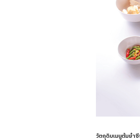
วัตถุดิบเมนูต้มยำซี