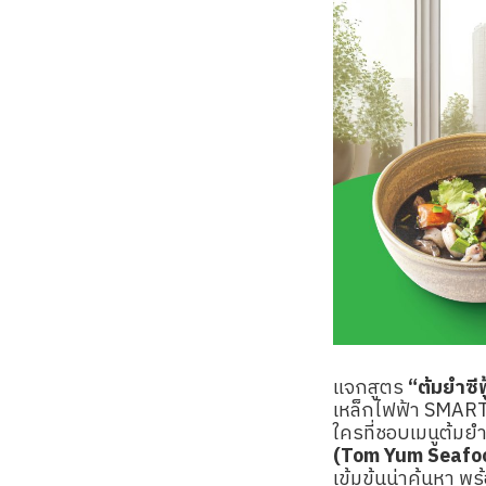
แจกสูตร
“ต้มยำซี
เหล็กไฟฟ้า SMA
ใครที่ชอบเมนูต้มยำ
(Tom Yum Seafoo
เข้มข้นน่าค้นหา พ