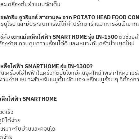
ละเครื่องต้มยำแบบจัดเต็ม
เชฟภรีม ภูวรินทร์ สาขามุละ จาก POTATO HEAD FOOD CO
ารยุโรป และมีประสบการณ์ให้คำปรึกษาร้านอาหารชั้นนำมา
ช้คือ
เตาแม่เหล็กไฟฟ้า SMARTHOME รุ่น IN-1500
ตัวช่วยส
รื่องง่าย ควบคุมความร้อนได้ดี และเหมาะกับครัวบ้านยุคใหม่
่เหล็กไฟฟ้า SMARTHOME รุ่น IN-1500?
ป็นเครื่องใช้ไฟฟ้าในครัวที่ตอบโจทย์คนยุคใหม่ เพราะให้ความร
งานง่าย เหมาะสำหรับเมนูต้ม ผัด แกง หรือเมนูร้อน ๆ ที่ต้อ
่เหล็กไฟฟ้า SMARTHOME
วดเร็ว
มิได้ง่าย
 เหมาะกับบ้านและคอนโด
ดง่าย