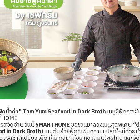
ฟู้ดน้ำดำ” Tom Yum Seafood in Dark Broth
เมนูซีฟู้ดรสเข
RTHOME
รสจัดจ้าน วันนี้
SMARTHOME
ขอชวนมาลองเมนูสุดพิเศษ
“ต
d in Dark Broth)
เมนูต้มยำซีฟู้ดที่เพิ่มความแปลกใหม่ด้วยน้
ร้อมรสชาติเปรี้ยว เผ็ด เค็ม กลมกล่อม หอมสมุนไพรไทย และอัดแ