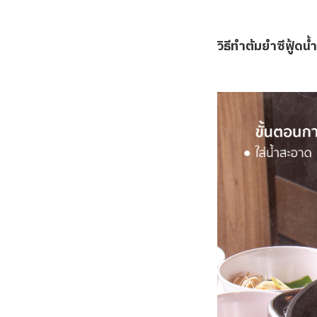
วิธีทำต้มยำซีฟู้ดน้