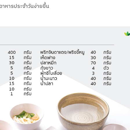
อาหารประจำวันง่ายขึ้น