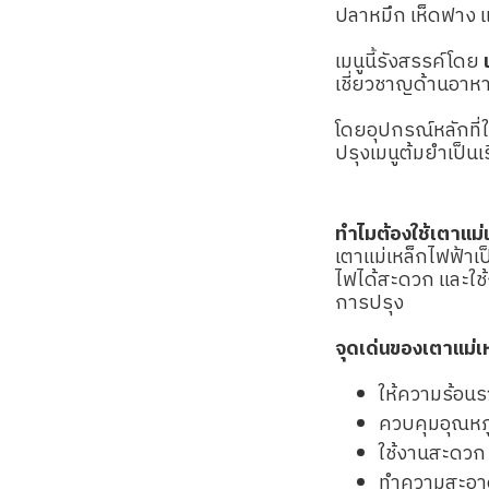
ปลาหมึก เห็ดฟาง แ
เมนูนี้รังสรรค์โดย
เชี่ยวชาญด้านอาห
โดยอุปกรณ์หลักที่ใ
ปรุงเมนูต้มยำเป็นเ
ทำไมต้องใช้เตาแม
เตาแม่เหล็กไฟฟ้าเ
ไฟได้สะดวก และใช้
การปรุง
จุดเด่นของเตาแม
ให้ความร้อนร
ควบคุมอุณหภู
ใช้งานสะดวก
ทำความสะอา