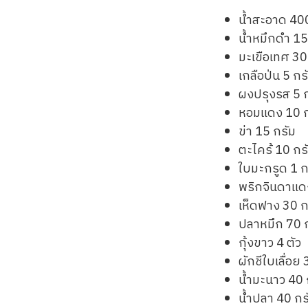
น้ำสะอาด 40
น้ำหมึกดำ 15
มะเขือเทศ 30
เกลือป่น 5 กร
ผงปรุงรส 5 
หอมแดง 10 ก
ข่า 15 กรัม
ตะไคร้ 10 กร
ใบมะกรูด 1 ก
พริกจินดาแดง 
เห็ดฟาง 30 ก
ปลาหมึก 70 
กุ้งขาว 4 ตัว
ผักชีใบเลื่อย 
น้ำมะนาว 40 
น้ำปลา 40 กร