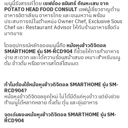
เมนูนี้รังสรรค์โดย
เชฟอ๋อง ธนินทร์ กัณหะเสน จาก
POTATO HEAD FOOD CONSULT
เชฟผู้เชี่ยวชาญด้าน
อาหารอิตาเลียน อาหารไทย และขนมหวาน พร้อม
ประสบการณ์ในตำแหน่ง Owner Chef, Exclusive Sous
Chef และ Restaurant Advisor ให้กับร้านอาหารชื่อดัง
มากมาย
โดยอุปกรณ์หลักของเมนูนี้คือ
หม้อหุงข้าวดิจิตอล
SMARTHOME รุ่น SM-RCD904
ที่ช่วยให้การทำอาหาร
ง่าย สะดวก และได้ความร้อนสม่ำเสมอ เหมาะสำหรับเมนู
ต้ม ข้าวต้ม หรืออาหารสไตล์โฮมเมด
ทำไมต้องใช้หม้อหุงข้าวดิจิตอล SMARTHOME รุ่น SM-
RCD904?
หม้อหุงข้าวดิจิตอลยุคใหม่ ไม่ได้มีดีแค่หุงข้าว แต่ยังช่วย
ทำเมนูได้หลากหลาย ทั้งต้ม ตุ๋น และอุ่นอาหาร
จุดเด่นของหม้อหุงข้าวดิจิตอล SMARTHOME รุ่น SM-
RCD904