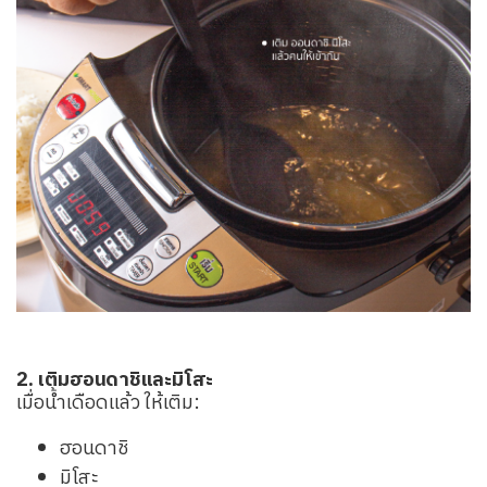
2. เติมฮอนดาชิและมิโสะ
เมื่อน้ำเดือดแล้ว ให้เติม:
ฮอนดาชิ
มิโสะ