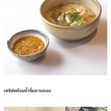
เสริฟพร้อมน้ำจิ้มตามชอบ