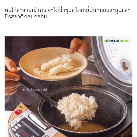
คนให้ละลายเข้ากัน จะได้น้ำซุปสไตล์ญี่ปุ่นที่หอมละมุนและ
มีรสชาติกลมกล่อม