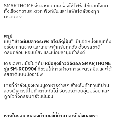
SMARTHOME จึงออกแบบเครื่องใช้ไฟฟ้าให้ตอบโจทย์
ทั้งเรื่องความสะดวก ฟังก์ชัน และไลฟ์สไตล์ของทุก
ครอบครัว
สรุป
เมนู
“ข้าวต้มปลากระพง สไตล์ญี่ปุ่น”
เป็นอีกหนึ่งเมนูที่ทั้ง
อร่อย ทานง่าย และเหมาะสำหรับทุกวัย ด้วยรสชาติ
กลมกล่อม หอมมิโสะ และเนื้อปลานุ่มกำลังดี
โดยเฉพาะเมื่อใช้คู่กับ
หม้อหุงข้าวดิจิตอล SMARTHOME
รุ่น SM-RCD904
ที่ช่วยให้การทำอาหารสะดวกขึ้น และได้
รสชาติแบบมืออาชีพ
ใครที่กำลังมองหาเมนูอาหารง่าย ๆ สำหรับทำทานที่บ้าน
ลองนำสูตรนี้ไปทำตามกันได้ รับรองว่าอบอุ่น อร่อย และ
ถูกใจทั้งครอบครัวแน่นอน
หากใครอยากลองทำเมนูนี้ที่บ้าน และกำลังมองหา