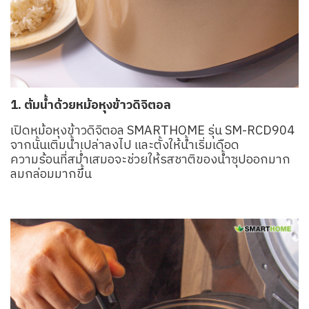
1. ต้มน้ำด้วยหม้อหุงข้าวดิจิตอล
เปิดหม้อหุงข้าวดิจิตอล SMARTHOME รุ่น SM-RCD904
จากนั้นเติมน้ำเปล่าลงไป และตั้งให้น้ำเริ่มเดือด
ความร้อนที่สม่ำเสมอจะช่วยให้รสชาติของน้ำซุปออกมาก
ลมกล่อมมากขึ้น