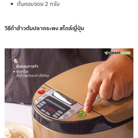
ต้นหอมซอย 2 กรัม
วิธีทำข้าวต้มปลากระพง สไตล์ญี่ปุ่น