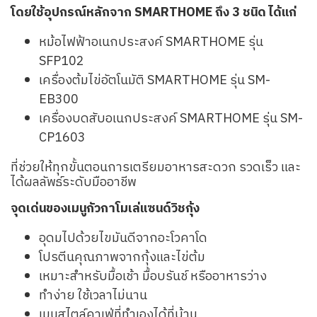
โดยใช้อุปกรณ์หลักจาก SMARTHOME ถึง 3 ชนิด ได้แก่
หม้อไฟฟ้าอเนกประสงค์ SMARTHOME รุ่น
SFP102
เครื่องต้มไข่อัตโนมัติ SMARTHOME รุ่น SM-
EB300
เครื่องบดสับอเนกประสงค์ SMARTHOME รุ่น SM-
CP1603
ที่ช่วยให้ทุกขั้นตอนการเตรียมอาหารสะดวก รวดเร็ว และ
ได้ผลลัพธ์ระดับมืออาชีพ
จุดเด่นของเมนูกัวกาโมเล่แซนด์วิชกุ้ง
อุดมไปด้วยไขมันดีจากอะโวคาโด
โปรตีนคุณภาพจากกุ้งและไข่ต้ม
เหมาะสำหรับมื้อเช้า มื้อบรันช์ หรืออาหารว่าง
ทำง่าย ใช้เวลาไม่นาน
เมนูสไตล์คาเฟ่ที่ทำเองได้ที่บ้าน