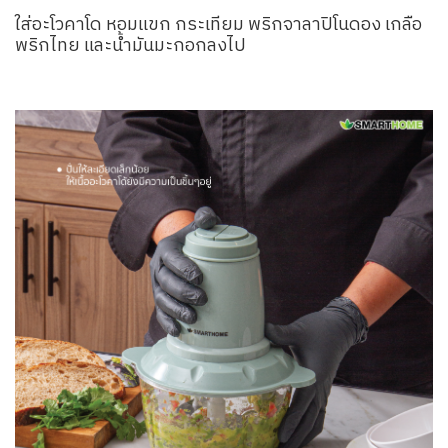
ใส่อะโวคาโด หอมแขก กระเทียม พริกจาลาปิโนดอง เกลือ
พริกไทย และน้ำมันมะกอกลงไป