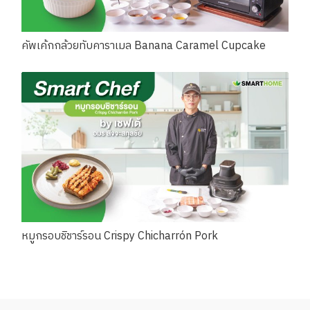
คัพเค้กกล้วยทับคาราเมล Banana Caramel Cupcake
หมูกรอบชิชาร์รอน Crispy Chicharrón Pork