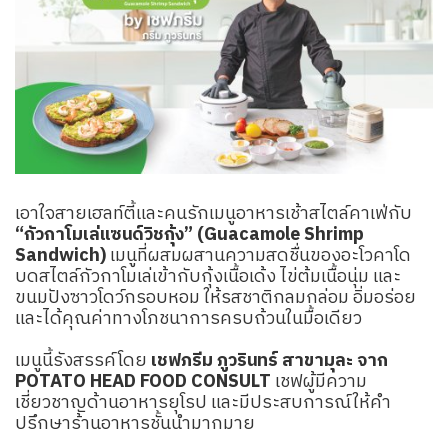
เอาใจสายเฮลท์ตี้และคนรักเมนูอาหารเช้าสไตล์คาเฟ่กับ
“กัวกาโมเล่แซนด์วิชกุ้ง” (Guacamole Shrimp
Sandwich)
เมนูที่ผสมผสานความสดชื่นของอะโวคาโด
บดสไตล์กัวกาโมเล่เข้ากับกุ้งเนื้อเด้ง ไข่ต้มเนื้อนุ่ม และ
ขนมปังซาวโดว์กรอบหอม ให้รสชาติกลมกล่อม อิ่มอร่อย
และได้คุณค่าทางโภชนาการครบถ้วนในมื้อเดียว
เมนูนี้รังสรรค์โดย
เชฟภรีม ภูวรินทร์ สาขามุละ จาก
POTATO HEAD FOOD CONSULT
เชฟผู้มีความ
เชี่ยวชาญด้านอาหารยุโรป และมีประสบการณ์ให้คำ
ปรึกษาร้านอาหารชั้นนำมากมาย