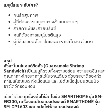
เมนูนี้เหมาะกับใคร?
คนรักสุขภาพ
ผู้ที่ต้องการเมนูอาหารเช้าแบบง่าย ๆ
สายคาเฟ่และสายบรันช์
คนที่ต้องการเมนูโปรตีนสูง
ผู้ที่ชื่นชอบอะโวคาโดและอาหารสไตล์ตะวันตก
สรุป
กัวกาโมเล่แซนด์วิชกุ้ง (Guacamole Shrimp
Sandwich)
เป็นเมนูที่รวมทั้งความอร่อย ความสดชื่น และ
คุณค่าทางโภชนาการไว้ในจานเดียว ด้วยรสชาติของกัว
กาโมเล่โฮมเมด กุ้งเนื้อแน่น และไข่ต้มเนื้อนุ่มบนขนมปัง
ซาวโดว์กรอบหอม
เมื่อทำด้วย
เครื่องต้มไข่อัตโนมัติ SMARTHOME รุ่น SM-
EB300, เครื่องบดสับอเนกประสงค์ SMARTHOME รุ่น
SM-CP1603 และ หม้อไฟฟ้าอเนกประสงค์