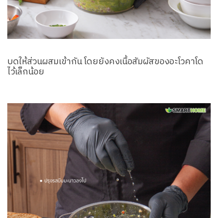
บดให้ส่วนผสมเข้ากัน โดยยังคงเนื้อสัมผัสของอะโวคาโด
ไว้เล็กน้อย