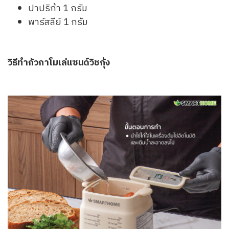
ปาปริก้า 1 กรัม
พาร์สลีย์ 1 กรัม
วิธีทำกัวกาโมเล่แซนด์วิชกุ้ง