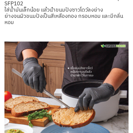
SFP102
ใส่น้ำมันเล็กน้อย แล้วนำขนมปังซาวโดว์ลงย่าง
ย่างจนผิวขนมปังเป็นสีเหลืองทอง กรอบหอม และมีกลิ่น
หอม